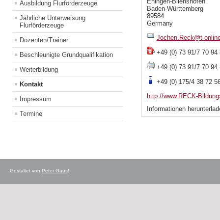
Ehingen-Blienshofen
Ausbildung Flurförderzeuge
Baden-Württemberg
89584
Jährliche Unterweisung
Germany
Flurförderzeuge
Jochen.Reck@t-onlin
Dozenten/Trainer
+49 (0) 73 91/7 70 94
Beschleunigte Grundqualifikation
+49 (0) 73 91/7 70 94
Weiterbildung
+49 (0) 175/4 38 72 5
Kontakt
http://www.RECK-Bildung
Impressum
Informationen herunterlad
Termine
Gestaltet von
Peter Gaus
!